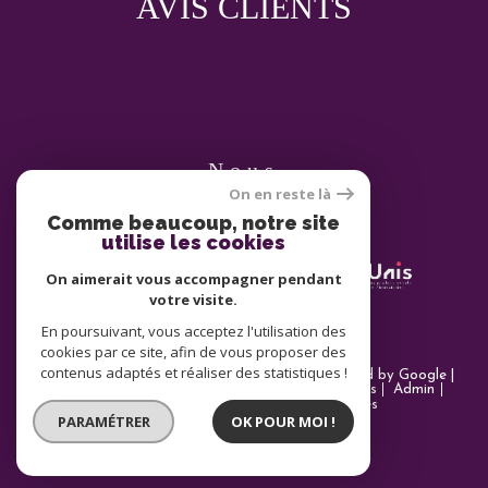
AVIS CLIENTS
nous
On en reste là
ADHÉRONS
Comme beaucoup, notre site
utilise les cookies
On aimerait vous accompagner pendant
votre visite.
En poursuivant, vous acceptez l'utilisation des
cookies par ce site, afin de vous proposer des
contenus adaptés et réaliser des statistiques !
© 2026 | Tous droits réservés | Traduction powered by Google |
Nos honoraires
Plan du site
Mentions légales
Admin
Partenaires
Politique RGPD
Cookies
PARAMÉTRER
OK POUR MOI !