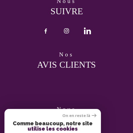
nous
SUIVRE
nos
AVIS CLIENTS
nous
On en reste là
ADHÉRONS
Comme beaucoup, notre site
utilise les cookies