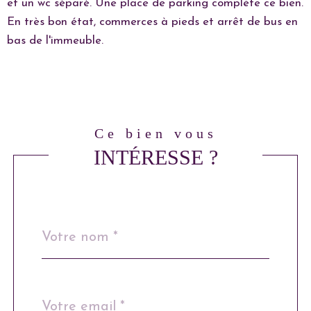
et un wc séparé. Une place de parking complète ce bien.
En très bon état, commerces à pieds et arrêt de bus en
bas de l'immeuble.
ce bien vous
INTÉRESSE ?
Nom
Fieldset
*
par
défaut
email
*